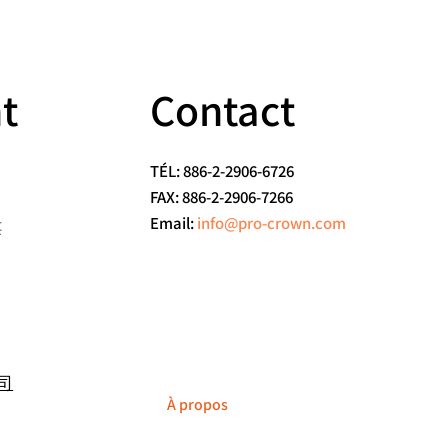
t
Contact
TÉL: 886-2-2906-6726
FAX: 886-2-2906-7266
Email:
info@pro-crown.com
樓
Accueil
司
À propos