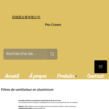
冠德霖企業有限公司
Pro-Crown
Accueil
À propos
Produits
Contact
Filtres de ventilateur en aluminium
Ensembles de filtres de ventilateur en aluminium de 40 mm à 172 mm
Ces ensembles assurent un filtrage et un blindage efficaces tout en maximisant le flux d'air du ventilateur.
Matériau
: Maille ondulée en acier inoxydable #24/25,4 mm étroitement tissée et cadre en aluminium.
Traitements de surface
: Naturel, anodisé, noir.