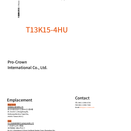
T13K15-4HU
Pro-Crown
International Co., Ltd.
Contact
Emplacement
TÉL: 886-2-2906-6726
Siège Social
FAX: 886-2-2906-7266
冠德霖企業有限公司
Email:
info@pro-crown.com
新北市新莊區中正路653之1號8樓
8F., No.653-1, Zhongzheng Rd.,
Xinzhuang Dist.,New Taipei City,
242051 Taiwan (R.O.C.)
Usine
中山冠德霖塑胶五金制品有限公司
广东省中山市小榄镇
东升丽城二路41号之三
No. 41-3, Dongsheng Licheng 2nd Road, Xiaolan Town, Zhongshan City,