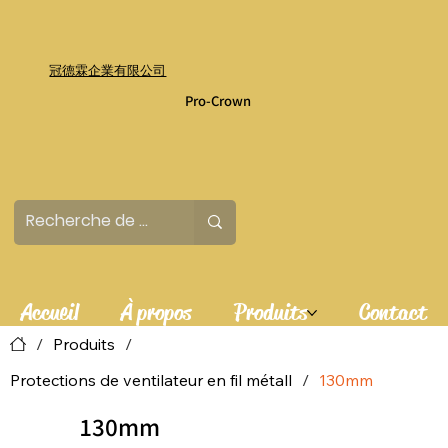
冠德霖企業有限公司
Pro-Crown
Accueil
À propos
Produits
Contact
/
Produits
/
Protections de ventilateur en fil métall
/
130mm
130mm