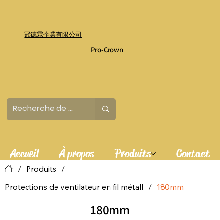
冠德霖企業有限公司
Pro-Crown
Accueil
À propos
Produits
Contact
/
Produits
/
Protections de ventilateur en fil métall
/
180mm
180mm