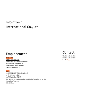
Pro-Crown
International Co., Ltd.
Contact
Emplacement
TÉL: 886-2-2906-6726
Siège Social
FAX: 886-2-2906-7266
冠德霖企業有限公司
Email:
info@pro-crown.com
新北市新莊區中正路653之1號8樓
8F., No.653-1, Zhongzheng Rd.,
Xinzhuang Dist.,New Taipei City,
242051 Taiwan (R.O.C.)
Usine
中山冠德霖塑胶五金制品有限公司
广东省中山市小榄镇
东升丽城二路41号之三
No. 41-3, Dongsheng Licheng 2nd Road, Xiaolan Town, Zhongshan City,
Guangdong Province,
528414 China
Accueil
À propos